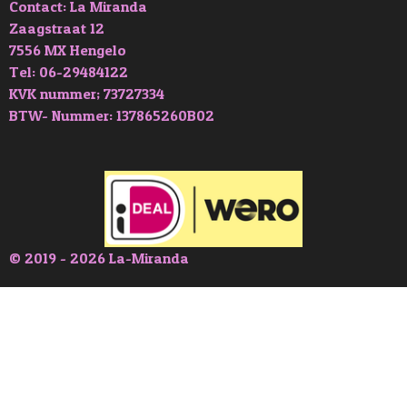
Contact: La Miranda
Zaagstraat 12
7556 MX Hengelo
Tel: 06-29484122
KVK nummer; 73727334
BTW- Nummer: 137865260B02
© 2019 - 2026 La-Miranda