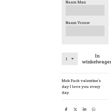
Naam Man
Naam Vrouw
In
winkelwage
Mok Fuck valentine's
day I love you every
day.
D
D
S
D