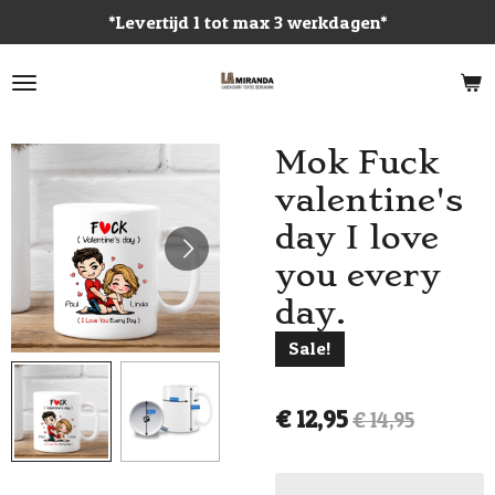
*Levertijd 1 tot max 3 werkdagen*
Ga
direct
naar
de
hoofdinhoud
Mok Fuck
valentine's
day I love
you every
day.
Sale!
€ 12,95
€ 14,95