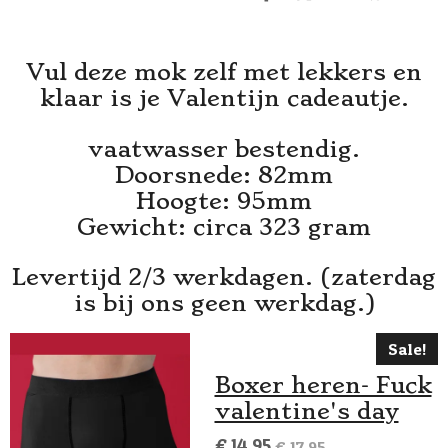
e
e
h
e
l
e
a
l
e
l
r
e
n
e
n
Vul deze mok zelf met lekkers en
klaar is je Valentijn cadeautje.
vaatwasser bestendig.
Doorsnede: 82mm
Hoogte: 95mm
Gewicht: circa 323 gram
Levertijd 2/3 werkdagen. (zaterdag
is bij ons geen werkdag.)
Sale!
Boxer heren- Fuck
valentine's day
€ 14,95
€ 17,95