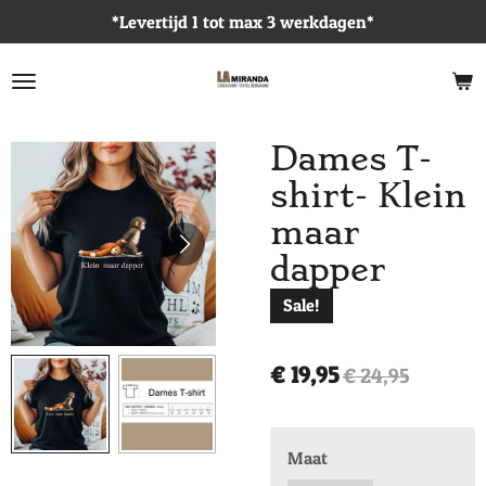
*Levertijd 1 tot max 3 werkdagen*
Ga
direct
naar
de
hoofdinhoud
Dames T-
shirt- Klein
maar
dapper
Sale!
€ 19,95
€ 24,95
Maat