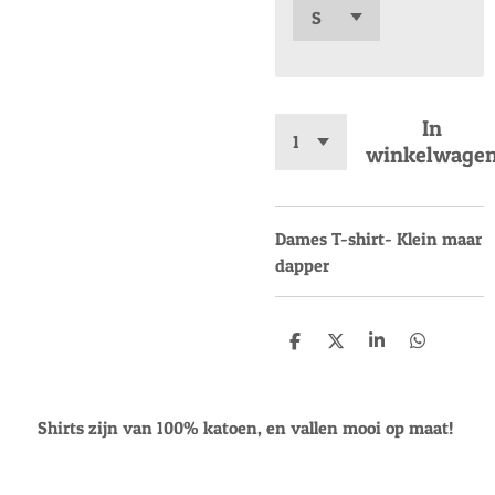
In
winkelwage
Dames T-shirt- Klein maar
dapper
D
D
S
D
e
e
h
e
l
e
a
l
e
l
r
e
n
e
n
Shirts zijn van 100% katoen, en vallen mooi op maat!