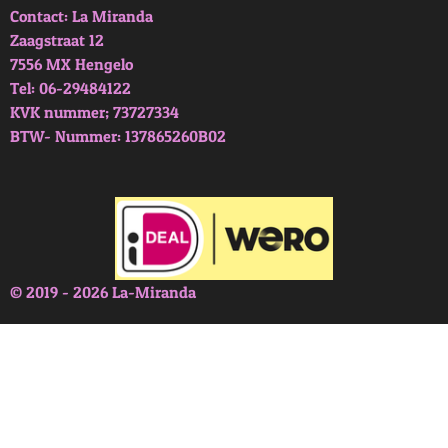
Contact: La Miranda
Zaagstraat 12
7556 MX Hengelo
Tel: 06-29484122
KVK nummer; 73727334
BTW- Nummer: 137865260B02
© 2019 - 2026 La-Miranda