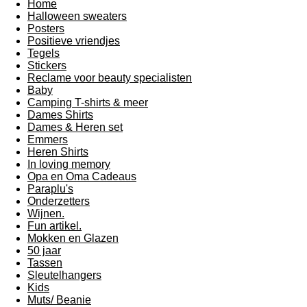
Home
Halloween sweaters
Posters
Positieve vriendjes
Tegels
Stickers
Reclame voor beauty specialisten
Baby
Camping T-shirts & meer
Dames Shirts
Dames & Heren set
Emmers
Heren Shirts
In loving memory
Opa en Oma Cadeaus
Paraplu's
Onderzetters
Wijnen.
Fun artikel.
Mokken en Glazen
50 jaar
Tassen
Sleutelhangers
Kids
Muts/ Beanie