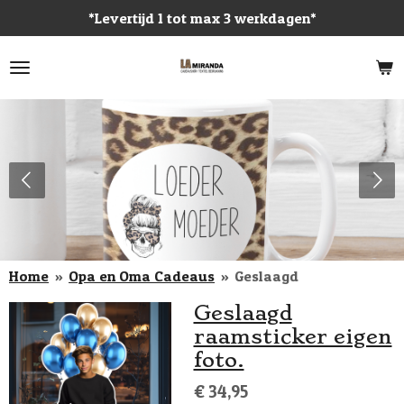
*Levertijd 1 tot max 3 werkdagen*
Ga
direct
naar
de
hoofdinhoud
Home
»
Opa en Oma Cadeaus
»
Geslaagd
Geslaagd
raamsticker eigen
foto.
€ 34,95