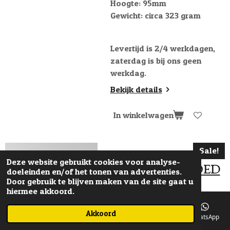
Hoogte: 95mm
Gewicht: circa 323 gram
Levertijd is 2/4 werkdagen,
zaterdag is bij ons geen
werkdag.
Bekijk details
In winkelwagen
Sale!
Deze website gebruikt cookies voor analyse-
GESLAAGD GOED
doeleinden en/of het tonen van advertenties.
Door gebruik te blijven maken van de site gaat u
GEDAAN
hiermee akkoord.
GEFELICITEERD
€ 9,95
Akkoord
€ 12,95
E-mailadres
Telefoonnummer
Kaart
Facebook
WhatsApp