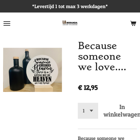
*Levertijd 1 tot max 3 werkdagen*
Ga
direct
naar
de
hoofdinhoud
Because
someone
we love....
€ 12,95
In
winkelwage
Because someone we