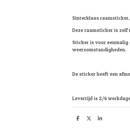
Sinterklaas raamsticker,
Deze raamsticker is zelf 
Sticker is voor eenmalig 
weersomstandigheden.
De sticker heeft een afme
Levertijd is 2/4 werkdag
D
D
S
e
e
h