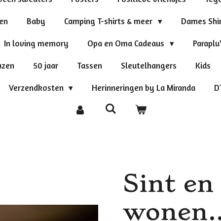
ten
Baby
Camping T-shirts & meer
Dames Shi
In loving memory
Opa en Oma Cadeaus
Paraplu
azen
50 jaar
Tassen
Sleutelhangers
Kids
Verzendkosten
Herinneringen by La Miranda
D
Sint en 
wonen..