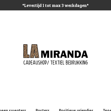
*Levertijd 1 tot max 3 werkdagen*
ween sweaters
Posters
Positieve vriendjes
Teg